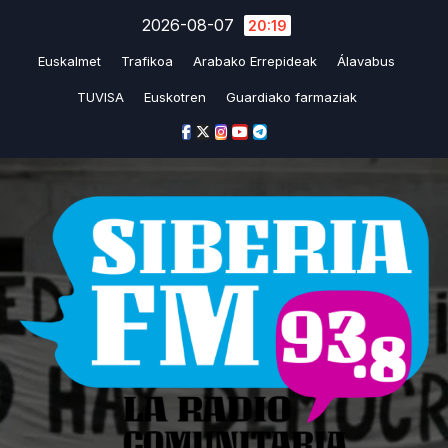
Skip
2026-08-07
20:19
to
Euskalmet
Trafikoa
Arabako Errepideak
Álavabus
content
TUVISA
Euskotren
Guardiako farmaziak