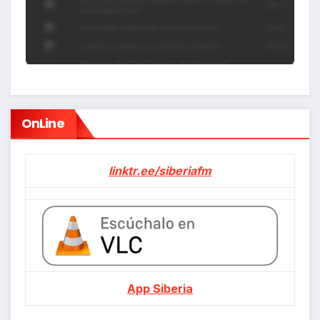
OnLine
linktr.ee/siberiafm
App Siberia