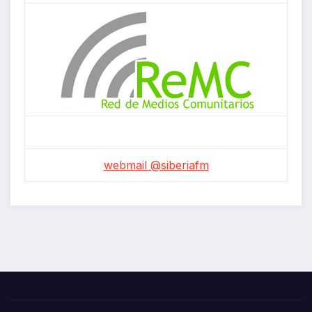
webmail @siberiafm