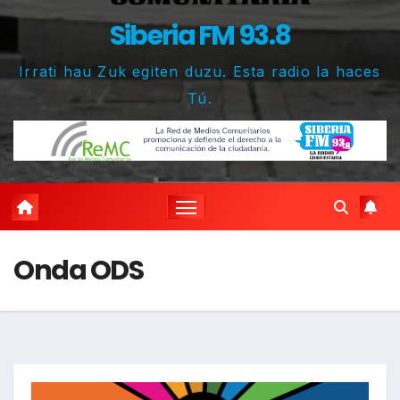
Siberia FM 93.8
Irrati hau Zuk egiten duzu. Esta radio la haces
Tú.
Onda ODS