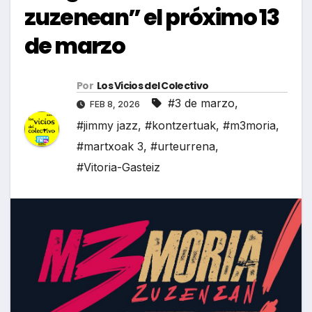
zuzenean” el próximo 13
de marzo
Por
Los Vicios del Colectivo
#3 de marzo
,
FEB 8, 2026
#jimmy jazz
,
#kontzertuak
,
#m3moria
,
#martxoak 3
,
#urteurrena
,
#Vitoria-Gasteiz