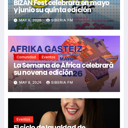
BIZAN Fest celebrará en mayo
y junio su quinta edición
MAY 9, 2026
SIBERIA FM
Comunidad
Eventos
La Semana de África celebrará
su novena edición
MAY 8, 2026
SIBERIA FM
Eventos
El ciclo de Igualdad de