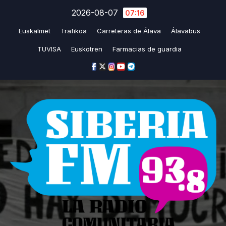
Saltar
2026-08-07
07:16
al
Euskalmet
Trafikoa
Carreteras de Álava
Álavabus
contenido
TUVISA
Euskotren
Farmacias de guardia