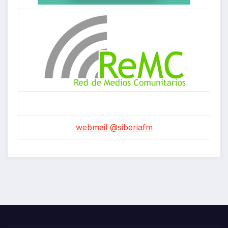
webmail @siberiafm