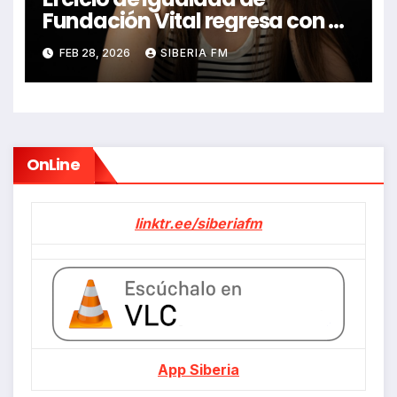
Fundación Vital regresa con el
show de Pitu Aparicio,
FEB 28, 2026
SIBERIA FM
‘Encantada de coñocerme’
OnLine
linktr.ee/siberiafm
App Siberia