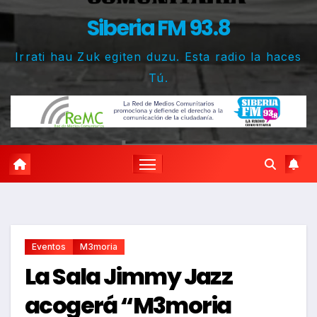
Siberia FM 93.8
Irrati hau Zuk egiten duzu. Esta radio la haces
Tú.
Eventos
M3moria
La Sala Jimmy Jazz
acogerá “M3moria