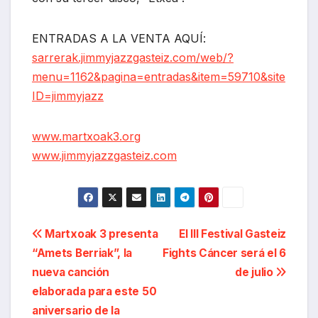
ENTRADAS A LA VENTA AQUÍ:
sarrerak.jimmyjazzgasteiz.com/web/?
menu=1162&pagina=entradas&item=59710&site
ID=jimmyjazz
www.martxoak3.org
www.jimmyjazzgasteiz.com
Navegación
Martxoak 3 presenta
El III Festival Gasteiz
“Amets Berriak”, la
Fights Cáncer será el 6
de
nueva canción
de julio
entradas
elaborada para este 50
aniversario de la