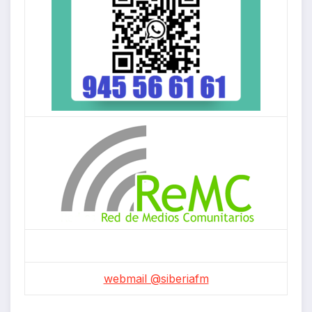
webmail @siberiafm