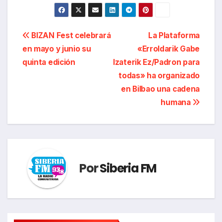
Navegación
BIZAN Fest celebrará
La Plataforma
en mayo y junio su
«Erroldarik Gabe
de
quinta edición
Izaterik Ez/Padron para
entradas
todas» ha organizado
en Bilbao una cadena
humana
Por
Siberia FM