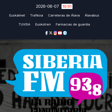
Saltar
2026-08-07
10:01
al
Euskalmet
Trafikoa
Carreteras de Álava
Álavabus
contenido
TUVISA
Euskotren
Farmacias de guardia