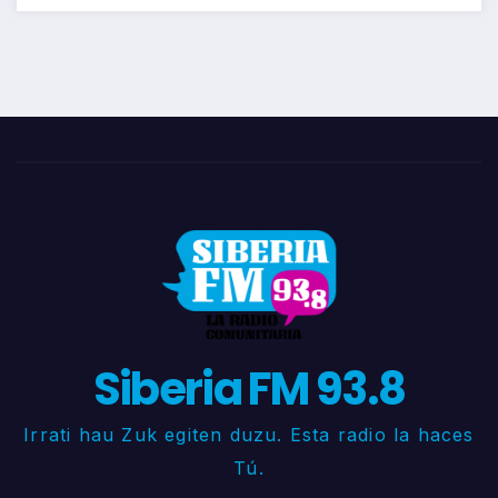
Siberia FM 93.8
Irrati hau Zuk egiten duzu. Esta radio la haces
Tú.