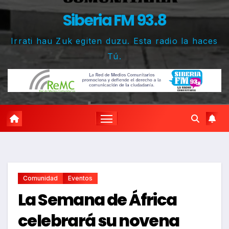
Siberia FM 93.8
Irrati hau Zuk egiten duzu. Esta radio la haces
Tú.
Comunidad
Eventos
La Semana de África
celebrará su novena