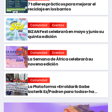
7 talleres prácticos para mejorar el
reciclaje en los barrios
Comunidad
Eventos
BIZAN Fest celebrará en mayo y junio su
quinta edición
Comunidad
Eventos
La Semana de África celebrará su
novena edición
Comunidad
La Plataforma «Erroldarik Gabe
Izaterik Ez/Padron para todas» ha
organizado en Bilbao una cadena
humana