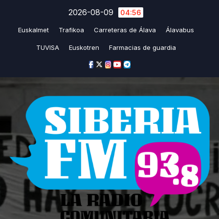
Saltar
2026-08-09
04:56
al
Euskalmet
Trafikoa
Carreteras de Álava
Álavabus
contenido
TUVISA
Euskotren
Farmacias de guardia