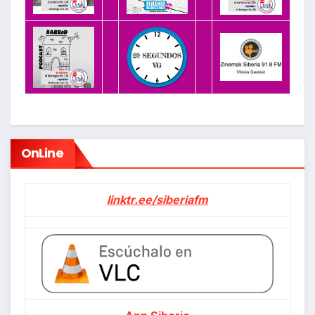
OnLine
linktr.ee/siberiafm