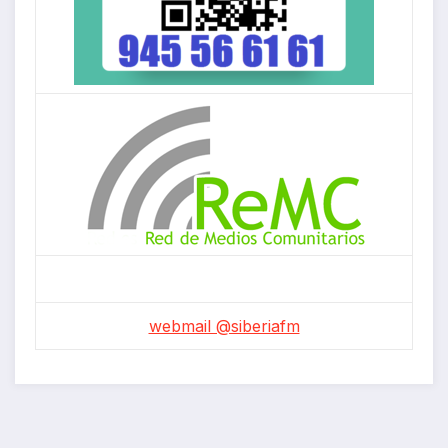
webmail @siberiafm