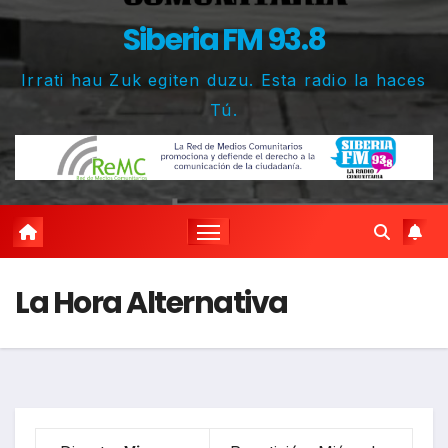
Siberia FM 93.8
Irrati hau Zuk egiten duzu. Esta radio la haces
Tú.
La Hora Alternativa