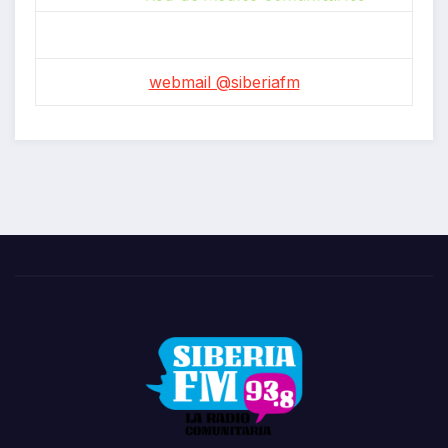
webmail @siberiafm