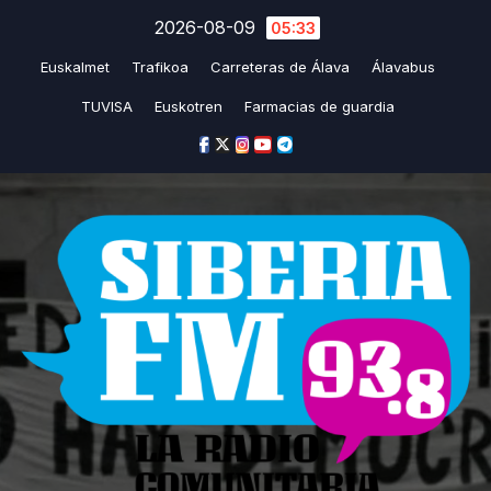
Saltar
2026-08-09
05:33
al
Euskalmet
Trafikoa
Carreteras de Álava
Álavabus
contenido
TUVISA
Euskotren
Farmacias de guardia