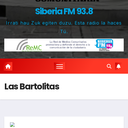
Siberia FM 93.8
Irrati hau Zuk egiten duzu. Esta radio la haces
Tú.
Las Bartolitas