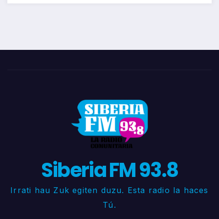
Siberia FM 93.8
Irrati hau Zuk egiten duzu. Esta radio la haces
Tú.