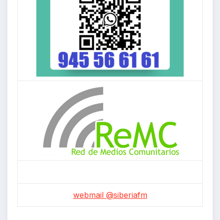
webmail @siberiafm