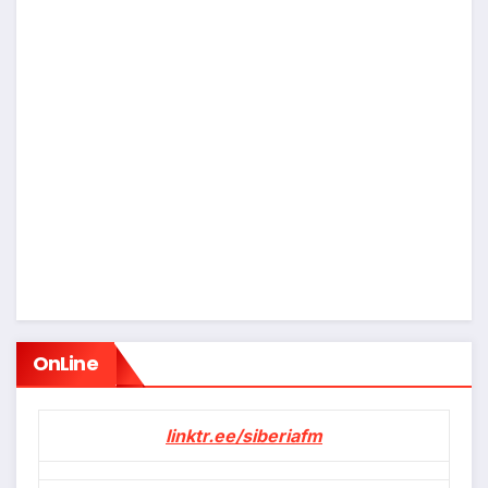
OnLine
linktr.ee/siberiafm