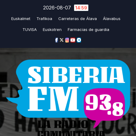
Saltar
2026-08-07
14:59
al
Euskalmet
Trafikoa
Carreteras de Álava
Álavabus
contenido
TUVISA
Euskotren
Farmacias de guardia