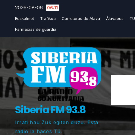
Saltar
2026-08-06
06:11
al
Euskalmet
Trafikoa
Carreteras de Álava
Álavabus
TU
contenido
Farmacias de guardia
Siberia FM 93.8
Irrati hau Zuk egiten duzu. Esta
radio la haces Tú.