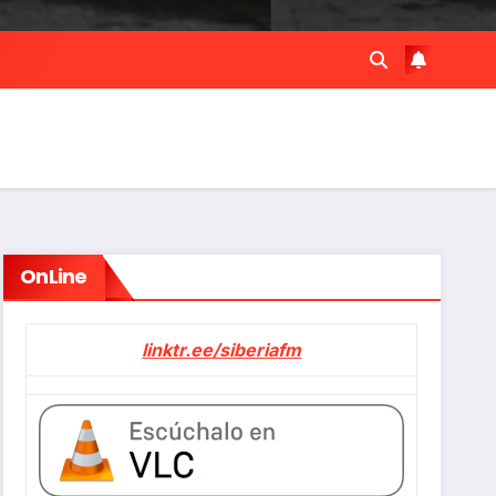
OnLine
linktr.ee/siberiafm