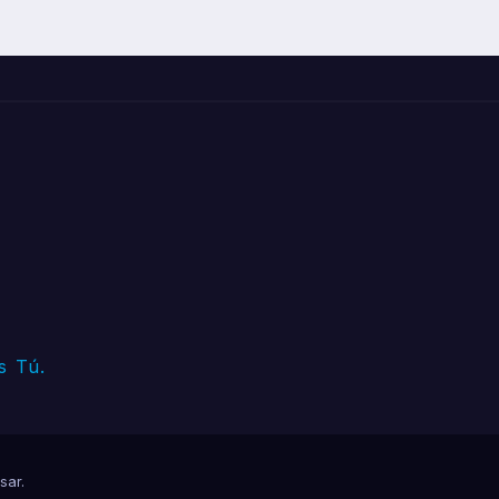
s Tú.
sar
.