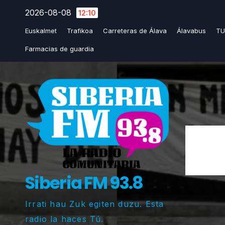
Saltar
2026-08-08
12:10
al
Euskalmet
Trafikoa
Carreteras de Álava
Álavabus
TU
contenido
Farmacias de guardia
Siberia FM 93.8
Irrati hau Zuk egiten duzu. Esta
radio la haces Tú.