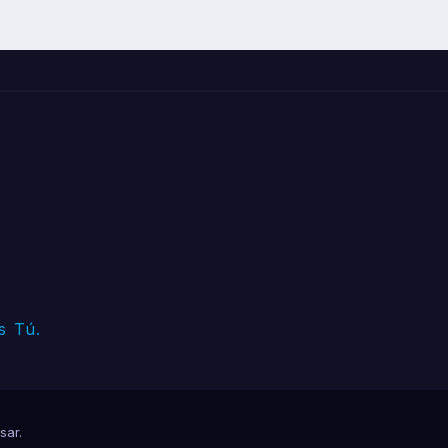
s Tú.
sar
.