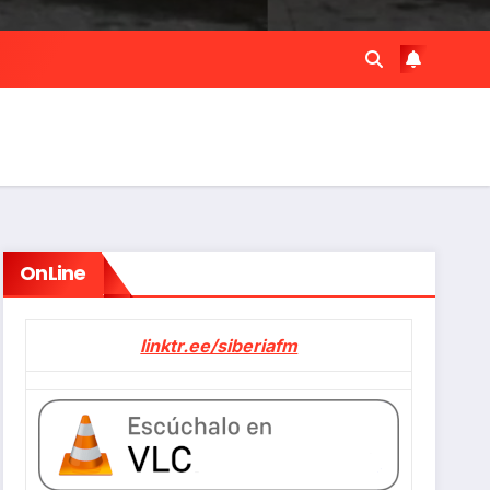
OnLine
linktr.ee/siberiafm