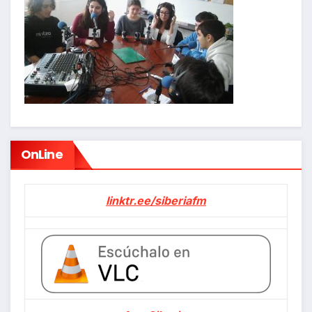
OnLine
linktr.ee/siberiafm