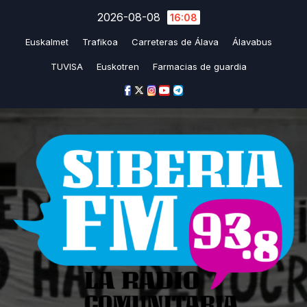
Saltar
2026-08-08
16:08
al
Euskalmet
Trafikoa
Carreteras de Álava
Álavabus
contenido
TUVISA
Euskotren
Farmacias de guardia