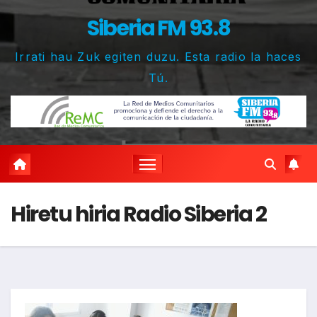
Siberia FM 93.8
Irrati hau Zuk egiten duzu. Esta radio la haces
Tú.
Hiretu hiria Radio Siberia 2