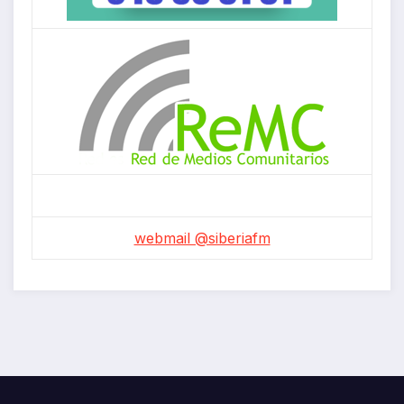
webmail @siberiafm