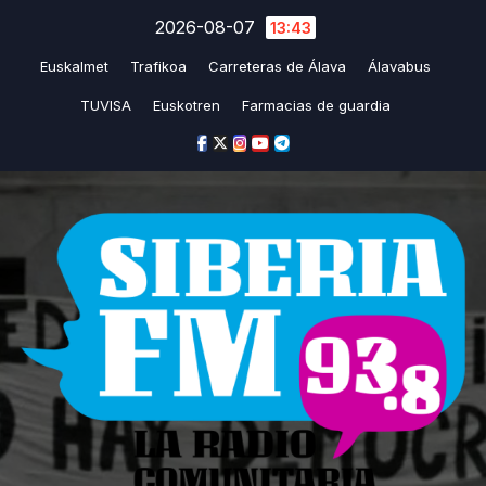
Saltar
2026-08-07
13:43
al
Euskalmet
Trafikoa
Carreteras de Álava
Álavabus
contenido
TUVISA
Euskotren
Farmacias de guardia