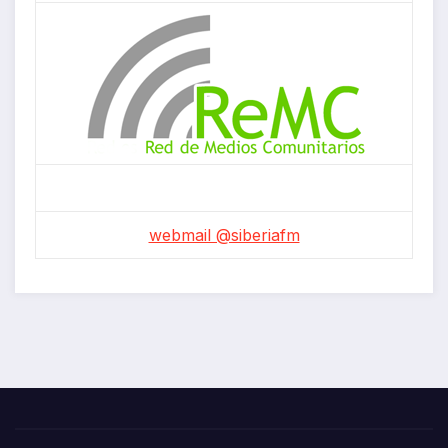
webmail @siberiafm