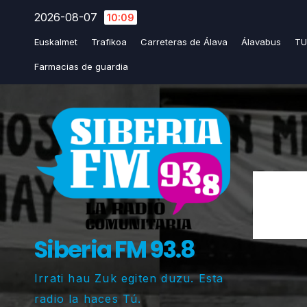
Saltar
2026-08-07
10:09
al
Euskalmet
Trafikoa
Carreteras de Álava
Álavabus
TU
contenido
Farmacias de guardia
Siberia FM 93.8
Irrati hau Zuk egiten duzu. Esta
radio la haces Tú.