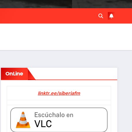
OnLine
linktr.ee/siberiafm