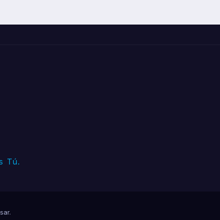
s Tú.
sar
.