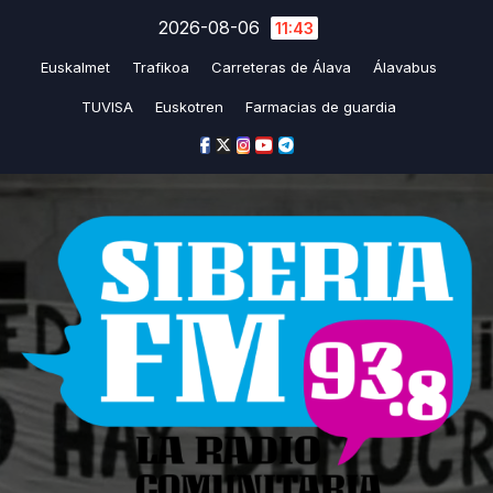
Saltar
2026-08-06
11:43
al
Euskalmet
Trafikoa
Carreteras de Álava
Álavabus
contenido
TUVISA
Euskotren
Farmacias de guardia