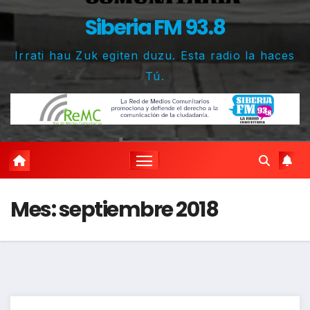
Siberia FM 93.8
Irrati hau Zuk egiten duzu. Esta radio la haces
Tú.
Mes:
septiembre 2018