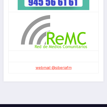
webmail @siberiafm