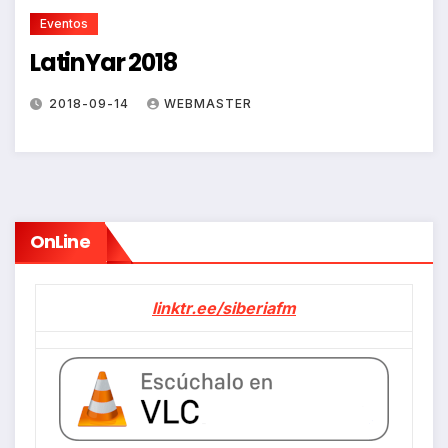
Eventos
LatinYar 2018
2018-09-14
WEBMASTER
OnLine
linktr.ee/siberiafm