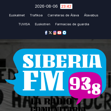
Saltar
2026-08-06
23:42
al
Euskalmet
Trafikoa
Carreteras de Álava
Álavabus
contenido
TUVISA
Euskotren
Farmacias de guardia