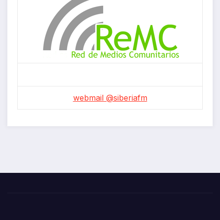
webmail @siberiafm