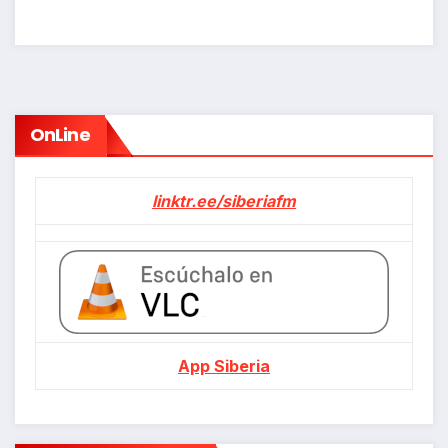
OnLine
linktr.ee/siberiafm
App Siberia