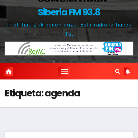
Siberia FM 93.8
Irrati hau Zuk egiten duzu. Esta radio la haces
Tú.
Etiqueta:
agenda