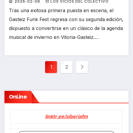
2026-02-08
LOS VICIOS DEL COLECTIVO
Tras una exitosa primera puesta en escena, el
Gasteiz Funk Fest regresa con su segunda edición,
dispuesto a convertirse en un clásico de la agenda
musical de invierno en Vitoria-Gasteiz.…
Paginación
1
2
de
entradas
OnLine
linktr.ee/siberiafm