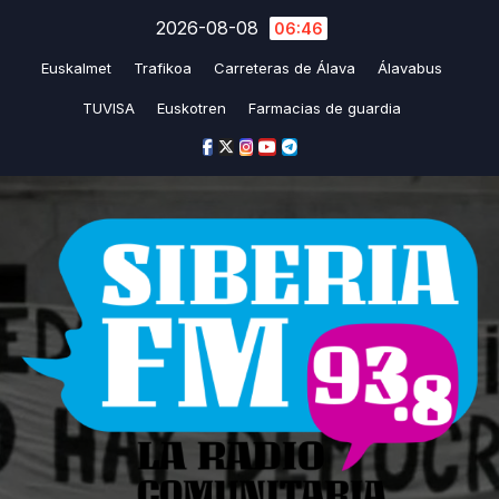
Saltar
2026-08-08
06:46
al
Euskalmet
Trafikoa
Carreteras de Álava
Álavabus
contenido
TUVISA
Euskotren
Farmacias de guardia