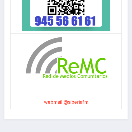
webmail @siberiafm