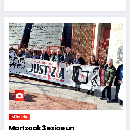
M3moria
Martxoak 3 exige un