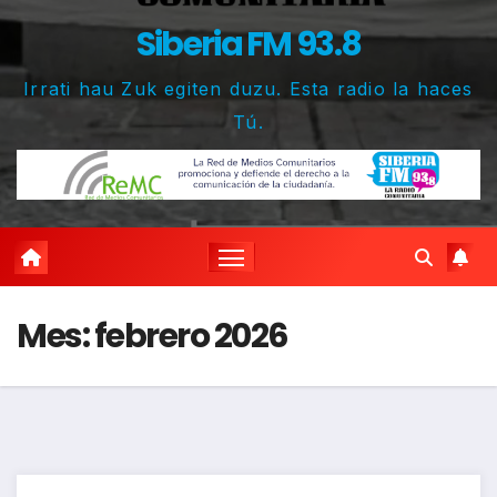
Siberia FM 93.8
Irrati hau Zuk egiten duzu. Esta radio la haces
Tú.
Mes:
febrero 2026