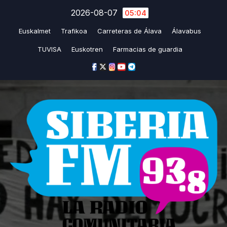
Saltar
2026-08-07
05:04
al
Euskalmet
Trafikoa
Carreteras de Álava
Álavabus
contenido
TUVISA
Euskotren
Farmacias de guardia