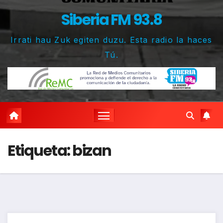
Siberia FM 93.8
Irrati hau Zuk egiten duzu. Esta radio la haces
Tú.
Etiqueta:
bizan