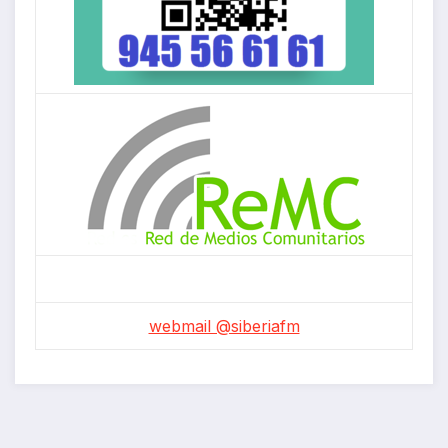
webmail @siberiafm