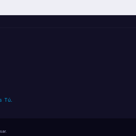
s Tú.
sar
.