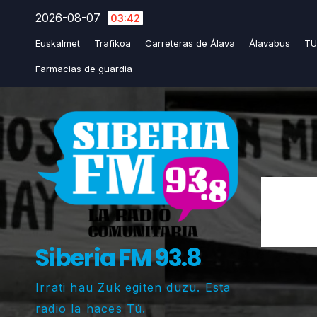
Saltar
2026-08-07
03:42
al
Euskalmet
Trafikoa
Carreteras de Álava
Álavabus
TU
contenido
Farmacias de guardia
Siberia FM 93.8
Irrati hau Zuk egiten duzu. Esta
radio la haces Tú.