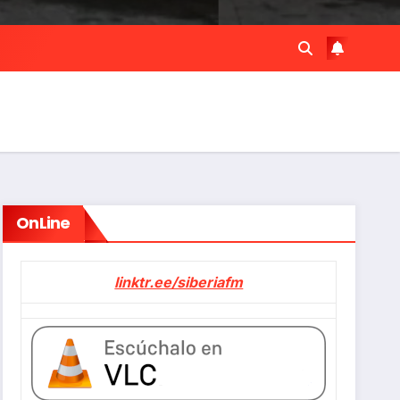
OnLine
linktr.ee/siberiafm