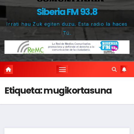
Siberia FM 93.8
Irrati hau Zuk egiten duzu. Esta radio la haces
Tú.
Etiqueta:
mugikortasuna