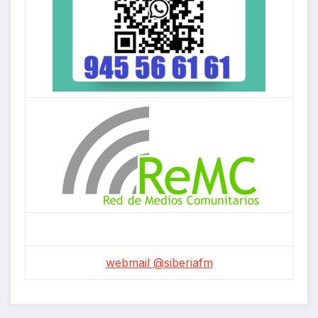
webmail @siberiafm