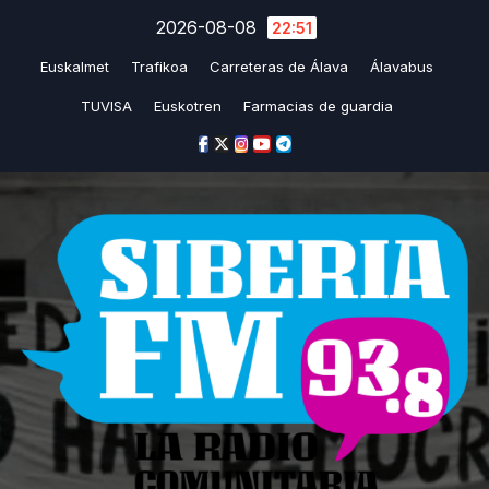
Saltar
2026-08-08
22:51
al
Euskalmet
Trafikoa
Carreteras de Álava
Álavabus
contenido
TUVISA
Euskotren
Farmacias de guardia