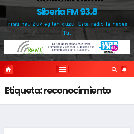
Siberia FM 93.8
Irrati hau Zuk egiten duzu. Esta radio la haces
Tú.
Etiqueta:
reconocimiento