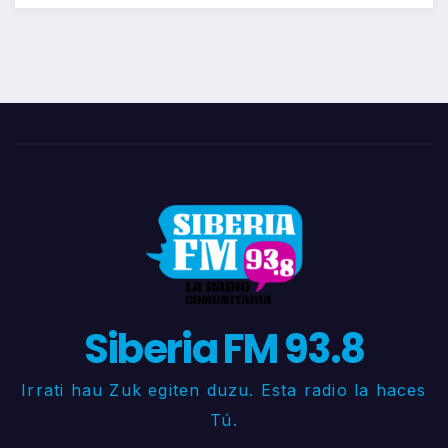
Siberia FM 93.8
Irrati hau Zuk egiten duzu. Esta radio la haces
Tú.