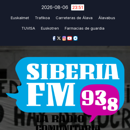
Saltar
2026-08-06
23:51
al
Euskalmet
Trafikoa
Carreteras de Álava
Álavabus
contenido
TUVISA
Euskotren
Farmacias de guardia