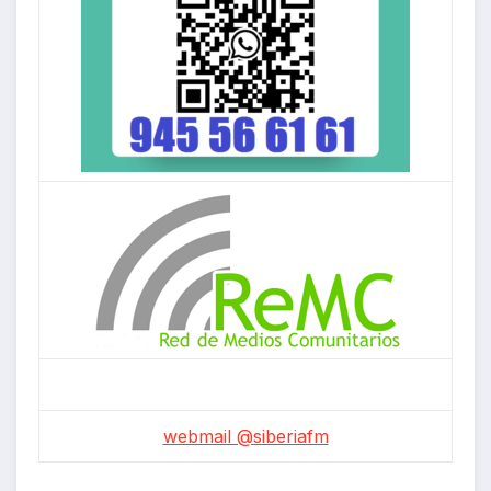
webmail @siberiafm