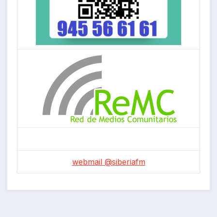
webmail @siberiafm