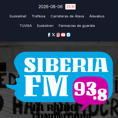
Saltar
2026-08-06
21:11
al
Euskalmet
Trafikoa
Carreteras de Álava
Álavabus
contenido
TUVISA
Euskotren
Farmacias de guardia