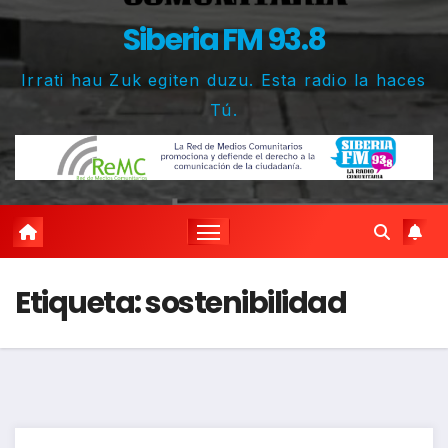
Siberia FM 93.8
Irrati hau Zuk egiten duzu. Esta radio la haces
Tú.
Etiqueta:
sostenibilidad