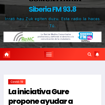
Siberia FM 93.8
Irrati hau Zuk egiten duzu. Esta radio la haces
Tú.
Covid-19
La iniciativa Gure
propone ayudar a