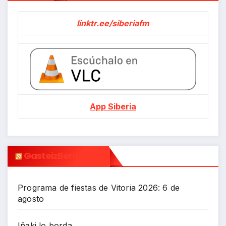
linktr.ee/siberiafm
App Siberia
GasteizBerri.com
Programa de fiestas de Vitoria 2026: 6 de
agosto
Iñaki lo borda