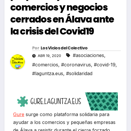
comercios y negocios
cerrados en Álava ante
la crisis del Covid19
Por
Los Vicios del Colectivo
#asociaciones
,
ABR 19, 2020
#comercios
,
#coronavirus
,
#covid-19
,
#laguntza.eus
,
#solidaridad
Gure
surge como plataforma solidaria para
ayudar a los comercios y pequeñas empresas
de Álava a resistir durante el cierre forzado