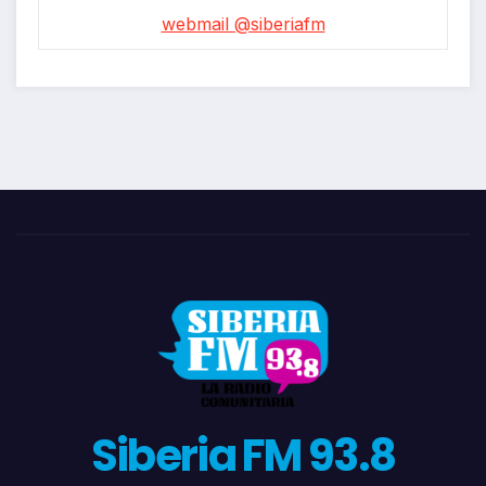
webmail @siberiafm
Siberia FM 93.8