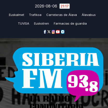
Saltar
2026-08-06
21:17
al
Euskalmet
Trafikoa
Carreteras de Álava
Álavabus
contenido
TUVISA
Euskotren
Farmacias de guardia