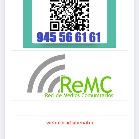
webmail @siberiafm