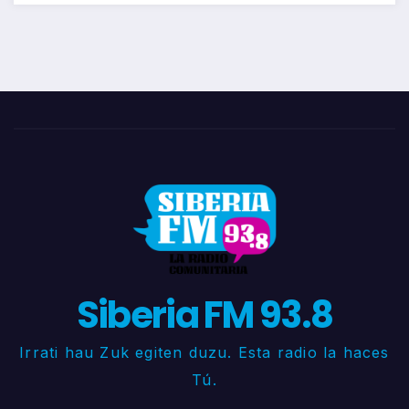
Siberia FM 93.8
Irrati hau Zuk egiten duzu. Esta radio la haces
Tú.