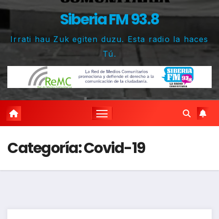
Siberia FM 93.8
Irrati hau Zuk egiten duzu. Esta radio la haces
Tú.
Categoría:
Covid-19