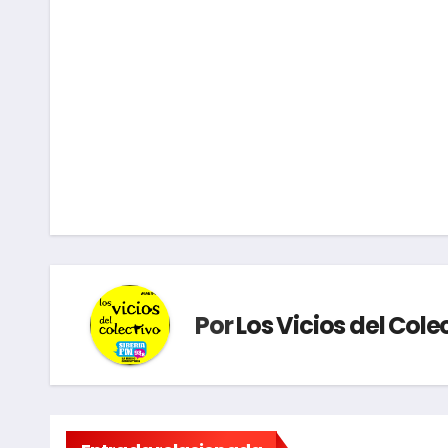
Navegación
de
entradas
Por
Los Vicios del Cole