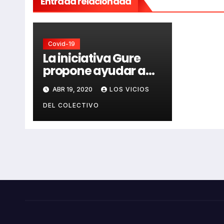
Entrada relacionada
Covid-19
La iniciativa Gure
propone ayudar a
comercios y
ABR 19, 2020
LOS VICIOS
negocios cerrados
en Álava ante la
DEL COLECTIVO
crisis del Covid19