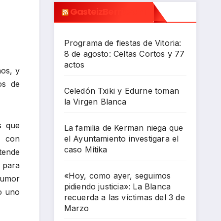
GasteizBerri.com
Programa de fiestas de Vitoria:
8 de agosto: Celtas Cortos y 77
actos
hos, y
os de
Celedón Txiki y Edurne toman
la Virgen Blanca
s que
La familia de Kerman niega que
el Ayuntamiento investigara el
o con
caso Mítika
tende
e para
«Hoy, como ayer, seguimos
humor
pidiendo justicia»: La Blanca
do uno
recuerda a las víctimas del 3 de
Marzo