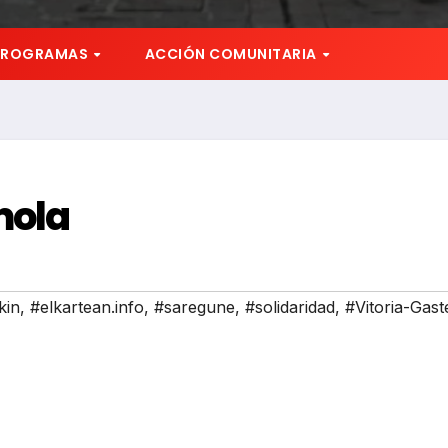
PROGRAMAS
ACCIÓN COMUNITARIA
mola
kin
,
#elkartean.info
,
#saregune
,
#solidaridad
,
#Vitoria-Gast