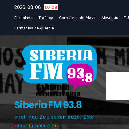
Saltar
2026-08-08
07:09
al
Euskalmet
Trafikoa
Carreteras de Álava
Álavabus
TU
contenido
Farmacias de guardia
Siberia FM 93.8
Irrati hau Zuk egiten duzu. Esta
radio la haces Tú.