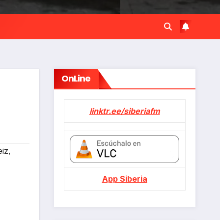
OnLine
linktr.ee/siberiafm
eiz
,
App Siberia