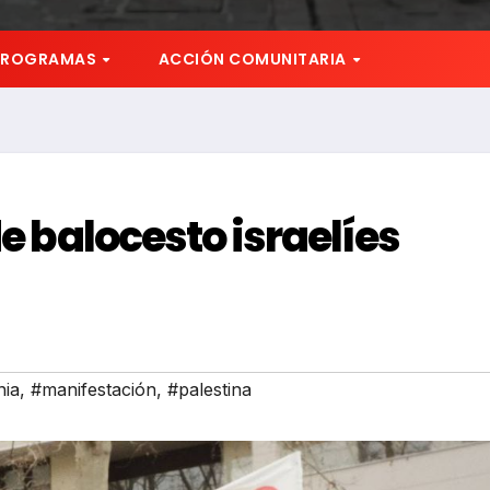
PROGRAMAS
ACCIÓN COMUNITARIA
de balocesto israelíes
nia
,
#manifestación
,
#palestina