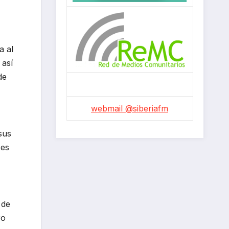
a al
 así
de
webmail @siberiafm
sus
 es
 de
ro