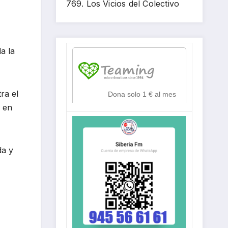
769. Los Vicios del Colectivo
a la
ra el
s en
da y