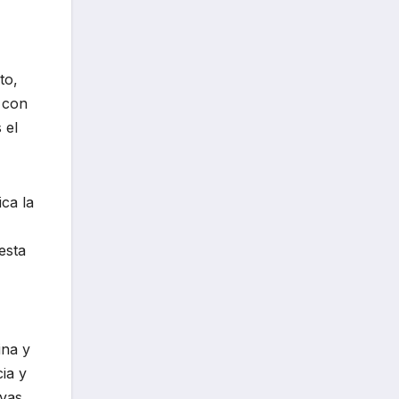
to,
 con
 el
ca la
esta
ina y
cia y
vas.