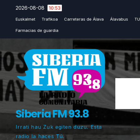
Saltar
2026-08-08
10:53
al
Euskalmet
Trafikoa
Carreteras de Álava
Álavabus
TU
contenido
Farmacias de guardia
Siberia FM 93.8
Irrati hau Zuk egiten duzu. Esta
radio la haces Tú.