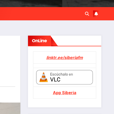
OnLine
linktr.ee/siberiafm
App Siberia