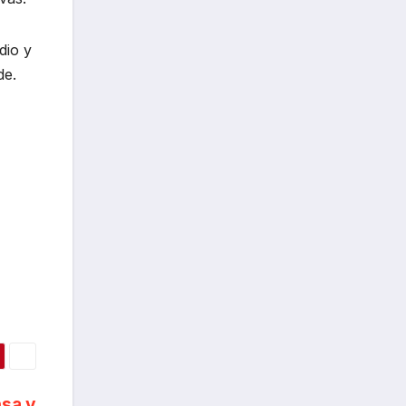
dio y
de.
sa y