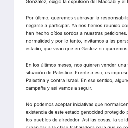
González, exigió la expulsión del Maccabi y e
Por último, queremos subrayar la responsabilid
negarse a participar. Ya nos hemos reunido co
han hecho oídos sordos a nuestras peticiones. 
normalidad y por lo tanto, invitamos a las per
estadio, que vean que en Gasteiz no queremos n
En los últimos meses, nos quieren vender una 
situación de Palestina. Frente a eso, es impre
Palestina y contra Israel. En ese sentido, algu
campaña y así vamos a seguir.
No podemos aceptar iniciativas que normalicen I
existencia de este estado genocidad protegido po
los pueblos de alrededor. Así las cosas, la sol
organizar a la clase trabajadora para que se r