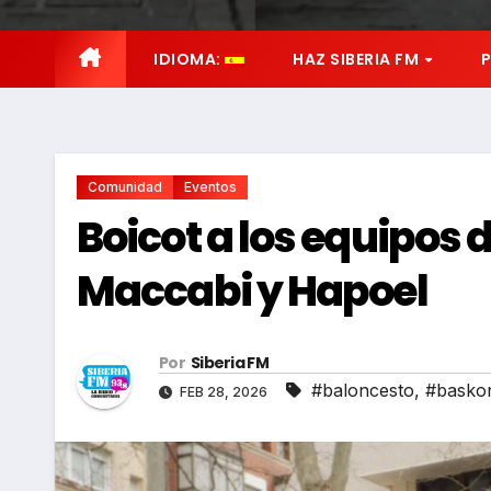
IDIOMA:
HAZ SIBERIA FM
Comunidad
Eventos
Boicot a los equipos 
Maccabi y Hapoel
Por
Siberia FM
#baloncesto
,
#basko
FEB 28, 2026