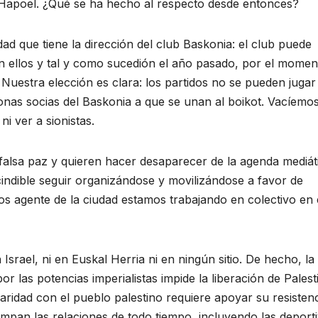
l Hapoel. ¿Qué se ha hecho al respecto desde entonces?
ad que tiene la dirección del club Baskonia: el club puede
n ellos y tal y como sucedión el año pasado, por el momen
Nuestra elección es clara: los partidos no se pueden jugar
sonas socias del Baskonia a que se unan al boikot. Vacíemos
i ver a sionistas.
falsa paz y quieren hacer desaparecer de la agenda mediáti
scindible seguir organizándose y movilizándose a favor de
nos agente de la ciudad estamos trabajando en colectivo en 
srael, ni en Euskal Herria ni en ningún sitio. De hecho, la
r las potencias imperialistas impide la liberación de Palest
idaridad con el pueblo palestino requiere apoyar su resisten
ompan las relaciones de todo tiempo, incluyendo las deporti