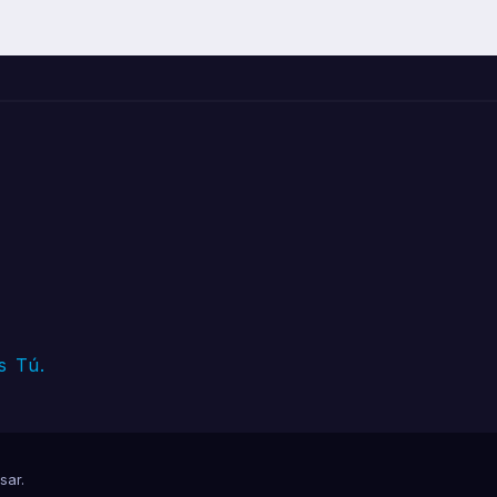
s Tú.
sar
.