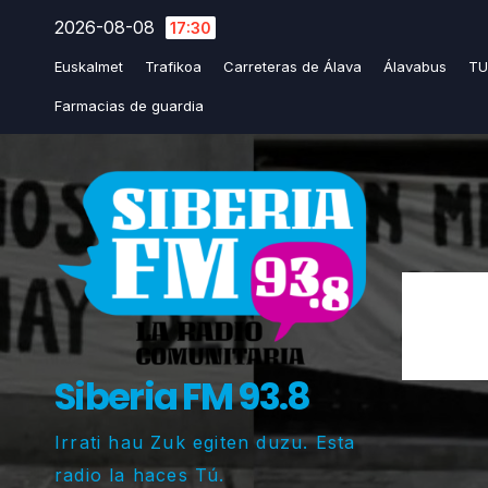
Saltar
2026-08-08
17:30
al
Euskalmet
Trafikoa
Carreteras de Álava
Álavabus
TU
contenido
Farmacias de guardia
Siberia FM 93.8
Irrati hau Zuk egiten duzu. Esta
radio la haces Tú.