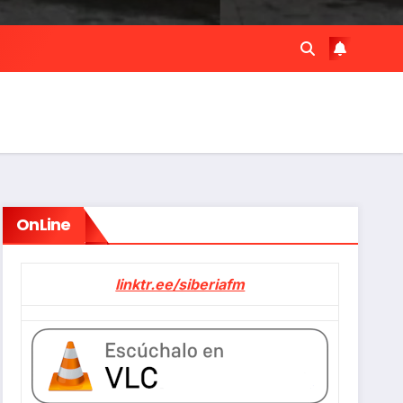
OnLine
linktr.ee/siberiafm