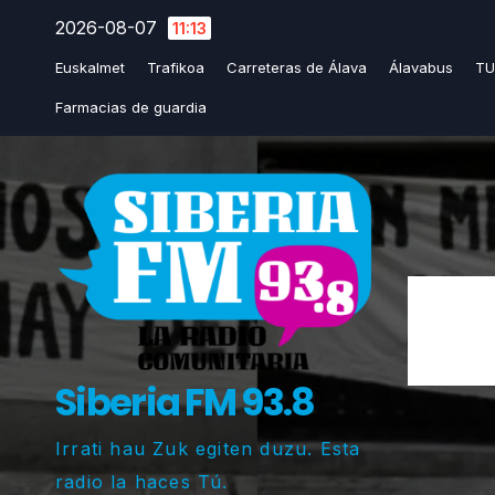
Saltar
2026-08-07
11:13
al
Euskalmet
Trafikoa
Carreteras de Álava
Álavabus
TU
contenido
Farmacias de guardia
Siberia FM 93.8
Irrati hau Zuk egiten duzu. Esta
radio la haces Tú.