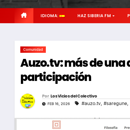
IDIOMA:
HAZ SIBERIA FM
Comunidad
Auzo.tv: más de una 
participación
Por
Los Vicios del Colectivo
#auzo.tv
,
#saregune
,
FEB 16, 2026