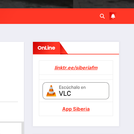
OnLine
linktr.ee/siberiafm
App Siberia