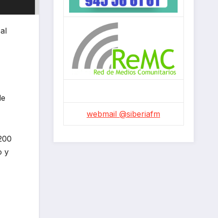
al
de
webmail @siberiafm
 200
o y