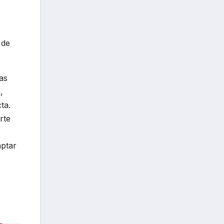
 de
as
,
ta.
rte
aptar