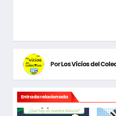
Navegación
de
entradas
Por
Los Vicios del Cole
Entrada relacionada