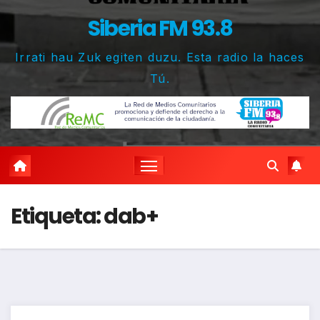
Siberia FM 93.8
Irrati hau Zuk egiten duzu. Esta radio la haces
Tú.
Etiqueta:
dab+