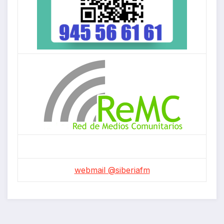
webmail @siberiafm