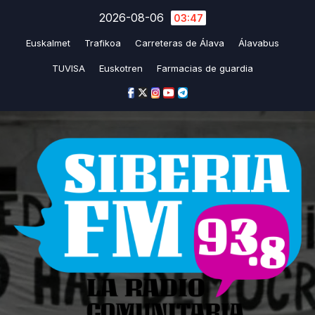
Saltar
2026-08-06
03:47
al
Euskalmet
Trafikoa
Carreteras de Álava
Álavabus
contenido
TUVISA
Euskotren
Farmacias de guardia