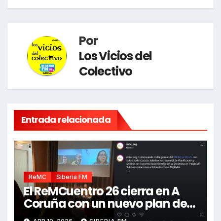
Por
Los Vicios del
Colectivo
Entrada relacionada
ReMC
Siberia FM
El ReMCuentro 26 cierra en A
Coruña con un nuevo plan de
acción para los medios