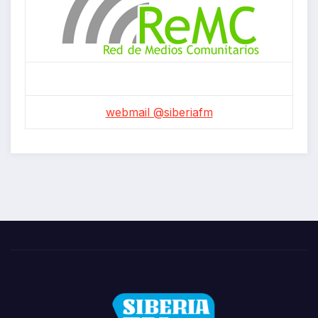
webmail @siberiafm