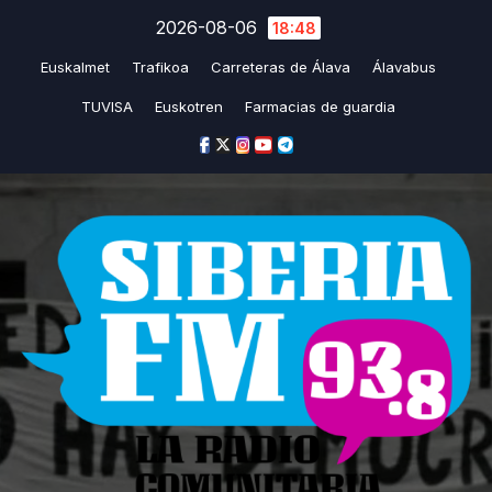
Saltar
2026-08-06
18:48
al
Euskalmet
Trafikoa
Carreteras de Álava
Álavabus
contenido
TUVISA
Euskotren
Farmacias de guardia