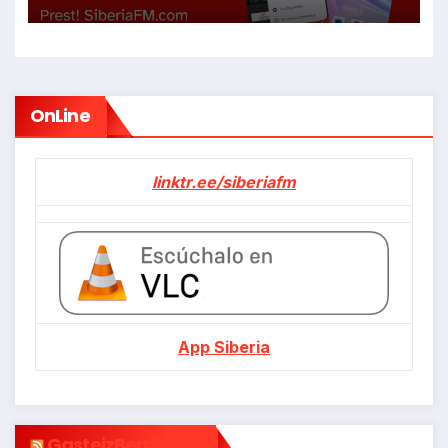
OnLine
linktr.ee/siberiafm
App Siberia
GasteizBerri.com