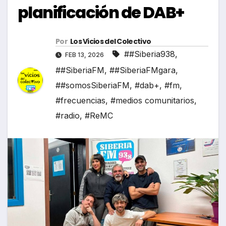
planificación de DAB+
Por
Los Vicios del Colectivo
##Siberia938
,
FEB 13, 2026
##SiberiaFM
,
##SiberiaFMgara
,
##somosSiberiaFM
,
#dab+
,
#fm
,
#frecuencias
,
#medios comunitarios
,
#radio
,
#ReMC