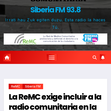
Siberia FM 93.8
Irrati hau Zuk egiten duzu. Esta radio la haces
Tú.
ReMC
Siberia FM
La ReMC exige incluir a la
radio comunitaria en la