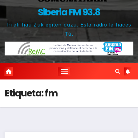
Siberia FM 93.8
Irrati hau Zuk egiten duzu. Esta radio la haces
Tú.
Etiqueta:
fm