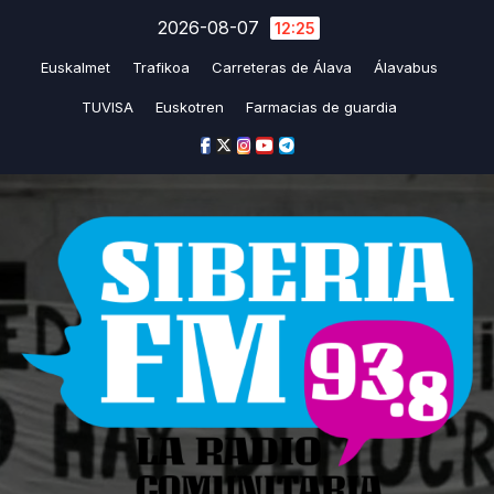
Saltar
2026-08-07
12:25
al
Euskalmet
Trafikoa
Carreteras de Álava
Álavabus
contenido
TUVISA
Euskotren
Farmacias de guardia