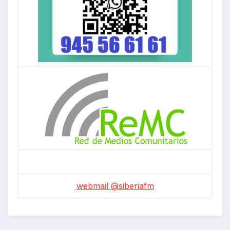
webmail @siberiafm