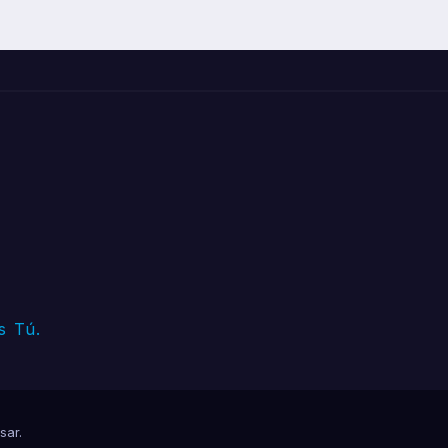
s Tú.
sar
.