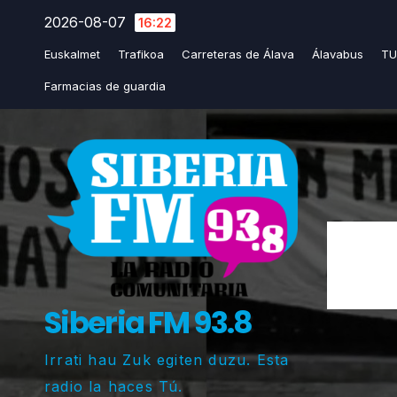
Saltar
2026-08-07
16:22
al
Euskalmet
Trafikoa
Carreteras de Álava
Álavabus
TU
contenido
Farmacias de guardia
Siberia FM 93.8
Irrati hau Zuk egiten duzu. Esta
radio la haces Tú.