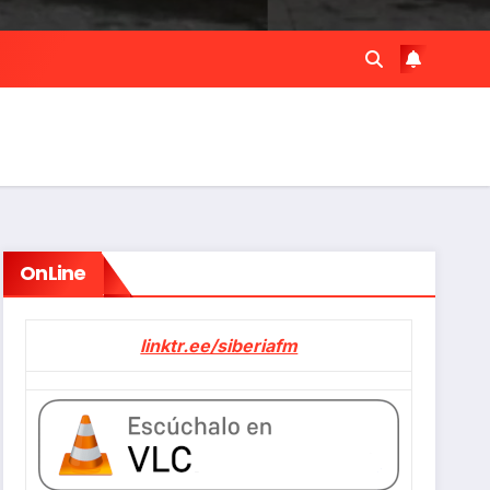
OnLine
linktr.ee/siberiafm