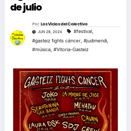
de julio
Por
Los Vicios del Colectivo
#festival
,
JUN 28, 2024
#gasteiz fights cáncer
,
#judimendi
,
#música
,
#Vitoria-Gasteiz