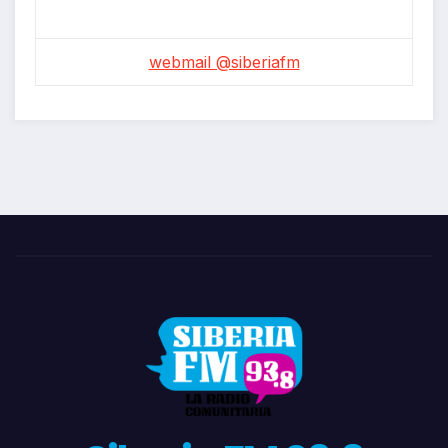
webmail @siberiafm