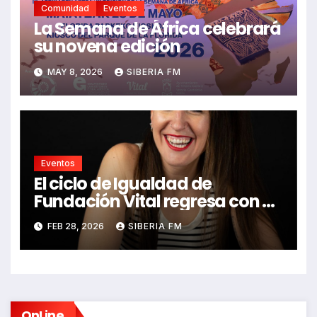
Comunidad
Eventos
La Semana de África celebrará
su novena edición
MAY 8, 2026
SIBERIA FM
Eventos
El ciclo de Igualdad de
Fundación Vital regresa con el
show de Pitu Aparicio,
FEB 28, 2026
SIBERIA FM
‘Encantada de coñocerme’
OnLine