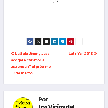
Navegación
La Sala Jimmy Jazz
LatinYar 2018
acogerá “M3moria
de
zuzenean” el próximo
entradas
13 de marzo
Por
Los Vicios del