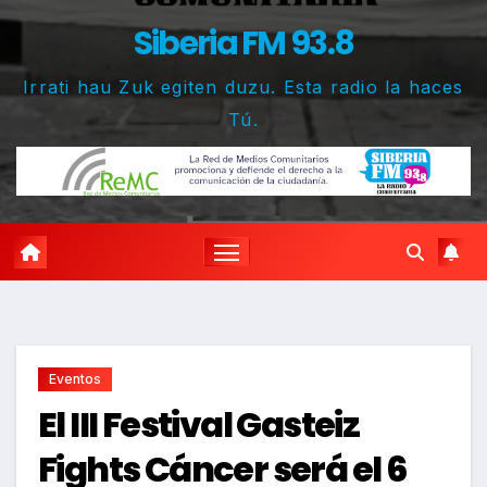
Siberia FM 93.8
Irrati hau Zuk egiten duzu. Esta radio la haces
Tú.
Eventos
El III Festival Gasteiz
Fights Cáncer será el 6