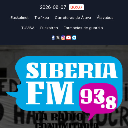
Saltar
2026-08-07
00:07
al
Euskalmet
Trafikoa
Carreteras de Álava
Álavabus
contenido
TUVISA
Euskotren
Farmacias de guardia